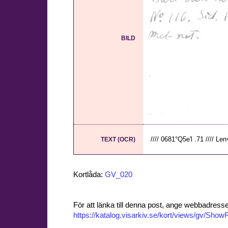
BILD
//// 0681°Q5e'l .71 //// Len<
TEXT (OCR)
Kortlåda:
GV_020
För att länka till denna post, ange webbadress
https://katalog.visarkiv.se/kort/views/gv/Sh