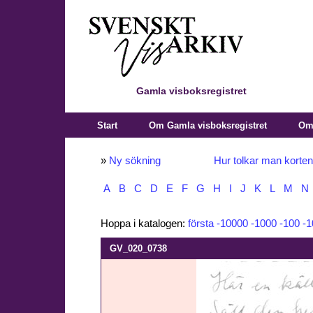
Gamla visboksregistret
Start
Om Gamla visboksregistret
Om 
»
Ny sökning
Hur tolkar man korte
A
B
C
D
E
F
G
H
I
J
K
L
M
N
Hoppa i katalogen:
första
-10000
-1000
-100
-1
GV_020_0738