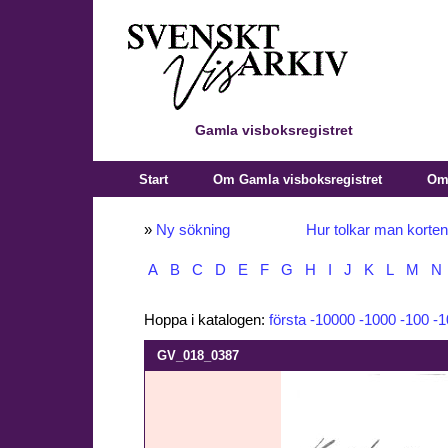
Gamla visboksregistret
Start
Om Gamla visboksregistret
Om 
»
Ny sökning
Hur tolkar man korte
A
B
C
D
E
F
G
H
I
J
K
L
M
N
Hoppa i katalogen:
första
-10000
-1000
-100
-1
GV_018_0387