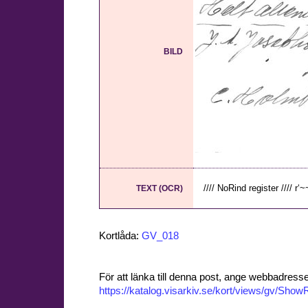
BILD
//// NoRind register //// r‘~~
TEXT (OCR)
Kortlåda:
GV_018
För att länka till denna post, ange webbadress
https://katalog.visarkiv.se/kort/views/gv/Sh