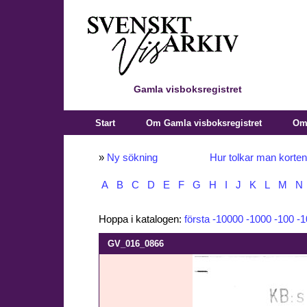
Gamla visboksregistret
Start
Om Gamla visboksregistret
Om 
»
Ny sökning
Hur tolkar man korte
A
B
C
D
E
F
G
H
I
J
K
L
M
N
Hoppa i katalogen:
första
-10000
-1000
-100
-1
GV_016_0866