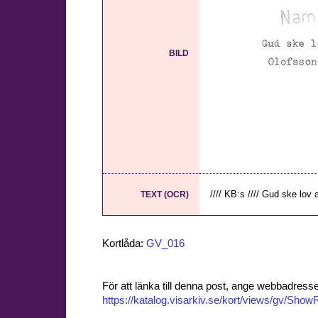
BILD
//// KB:s //// Gud ske lov 
TEXT (OCR)
Kortlåda:
GV_016
För att länka till denna post, ange webbadress
https://katalog.visarkiv.se/kort/views/gv/Sh