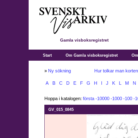
Gamla visboksregistret
Start
Om Gamla visboksregistret
Om 
»
Ny sökning
Hur tolkar man korte
A
B
C
D
E
F
G
H
I
J
K
L
M
N
Hoppa i katalogen:
första
-10000
-1000
-100
-1
GV_015_0845