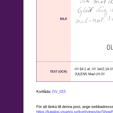
BILD
//// 64:1 af, //// Jet/2,1A //
TEXT (OCR)
JULENS Mad LH ////
Kortlåda:
GV_015
För att länka till denna post, ange webbadress
https://katalog.visarkiv.se/kort/views/gv/Sh