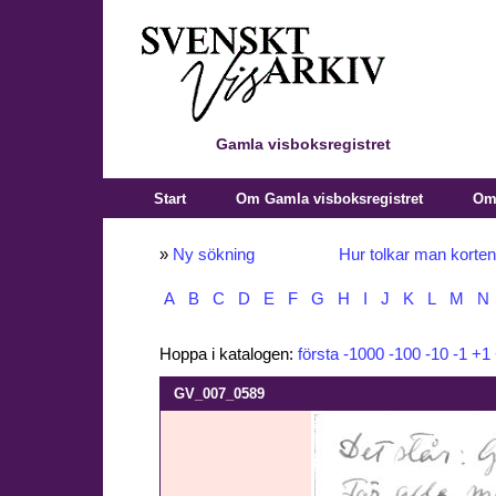
Gamla visboksregistret
Start
Om Gamla visboksregistret
Om 
»
Ny sökning
Hur tolkar man korte
A
B
C
D
E
F
G
H
I
J
K
L
M
N
Hoppa i katalogen:
första
-1000
-100
-10
-1
+1
GV_007_0589