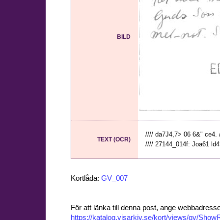
BILD
//// da7J4,7> 06 6&" ce4. //
TEXT (OCR)
//// 27144_014f: Joa61 l
Kortlåda:
GV_007
För att länka till denna post, ange webbadress
https://katalog.visarkiv.se/kort/views/gv/Sh