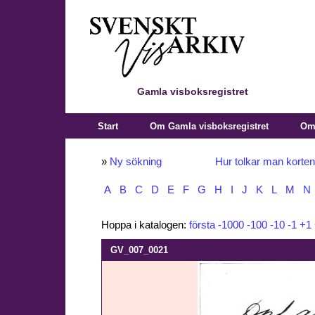
Gamla visboksregistret
Start
Om Gamla visboksregistret
Om 
»
Ny sökning
Hur tolkar man korte
A
B
C
D
E
F
G
H
I
J
K
L
M
N
Hoppa i katalogen:
första
-1000
-100
-10
-1
+1
GV_007_0021