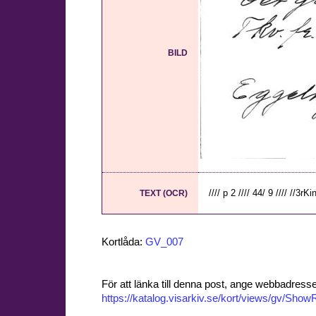
BILD
//// p 2 //// 44/ 9 //// //3rKi
TEXT (OCR)
Kortlåda:
GV_007
För att länka till denna post, ange webbadress
https://katalog.visarkiv.se/kort/views/gv/Sh