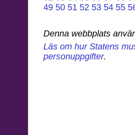
49
50
51
52
53
54
55
5
Denna webbplats anvä
Läs om hur Statens mu
personuppgifter
.