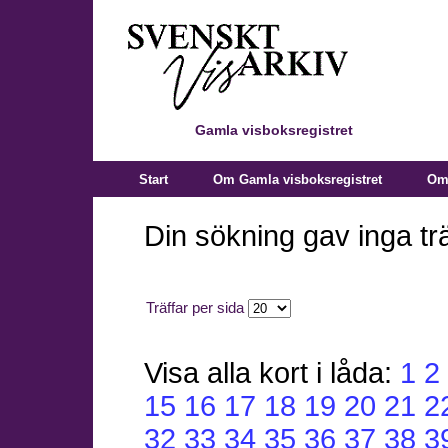
Gamla visboksregistret
Start
Om Gamla visboksregistret
Om 
Din sökning gav inga trä
Träffar per sida
Visa alla kort i låda:
1
2
15
16
17
18
19
20
21
2
32
33
34
35
36
37
38
3